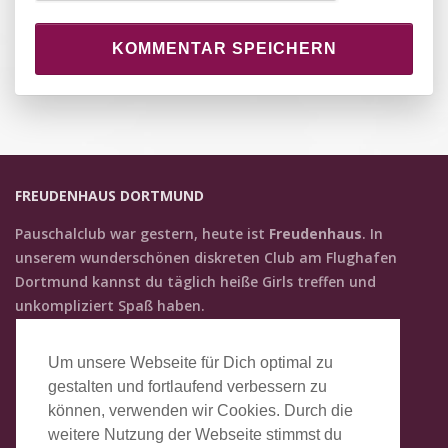
KOMMENTAR SPEICHERN
FREUDENHAUS DORTMUND
Pauschalclub war gestern, heute ist
Freudenhaus
. In
unserem wunder­schönen diskreten Club am Flughafen
Dortmund kannst du täglich heiße Girls treffen und
unkompliziert Spaß haben.
KONTAKT
Um unsere Webseite für Dich optimal zu
Freudenhaus Dortmund
gestalten und fortlaufend verbessern zu
Zur Alten Kolonie 14a
können, verwenden wir Cookies. Durch die
59439 Holzwickede
weitere Nutzung der Webseite stimmst du