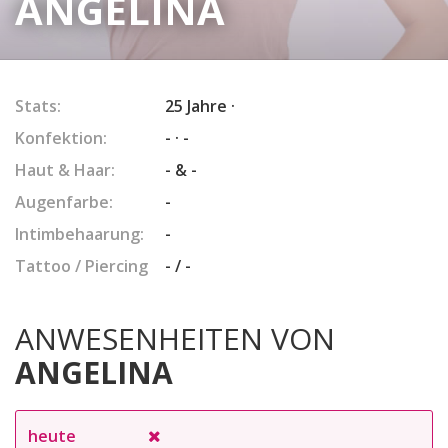
ANGELINA
Stats:
25 Jahre ·
Konfektion:
- · -
Haut & Haar:
- & -
Augenfarbe:
-
Intimbehaarung:
-
Tattoo / Piercing
- / -
ANWESENHEITEN VON
ANGELINA
heute